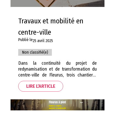
Travaux et mobilité en
centre-ville
Publié le
25 avril 2025
Non classifié(e)
Dans la continuité du projet de
redynamisation et de transformation du
centre-ville de Fleurus, trois chantiers-
clés débuteront dans le courant de la
LIRE L’ARTICLE
semaine du 5 mai 2025. Réaménagement
de l’Esplanade de la Gare Comme
annoncé en février 2024, les travaux de
réaménagement de l’esplanade de la gare
débuteront ce 5 mai 2025. Un projet