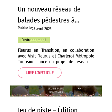
ambitieux,…
Un nouveau réseau de
balades pédestres à...
Publié le
25 avril 2025
Environnement
Fleurus en Transition, en collaboration
avec Visit Fleurus et Charleroi Métropole
Tourisme, lance un projet de réseau de
points-nœuds pédestres visant à faire
LIRE L’ARTICLE
découvrir autrement les paysages et le
patrimoine local. Ce réseau a pour
ambition de relier différents itinéraires de
promenade à travers le territoire
fleurusien, afin de proposer une
expérience de découverte accessible…
Jeu de piste – Édition