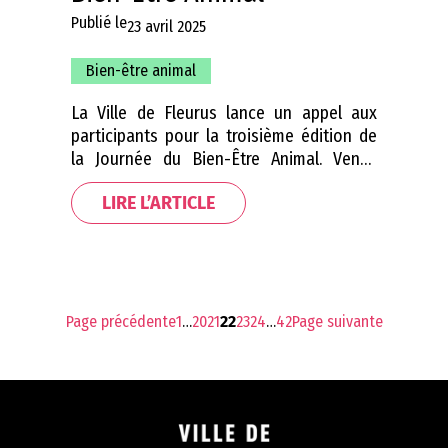
Publié le
23 avril 2025
Bien-être animal
La Ville de Fleurus lance un appel aux
participants pour la troisième édition de
la Journée du Bien-Être Animal. Venez
partager votre passion et vos
LIRE L’ARTICLE
connaissances en participant à cet
évènement le samedi 27 septembre 2025
de 10h à 17h ! La journée du Bien-être
animal : c’est quoi ? Organisé par la Ville
de…
Page précédente
1
…
20
21
22
23
24
…
42
Page suivante