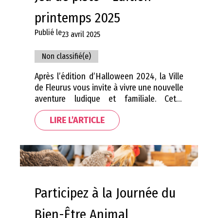
printemps 2025
Publié le
23 avril 2025
Non classifié(e)
Après l’édition d’Halloween 2024, la Ville
de Fleurus vous invite à vivre une nouvelle
aventure ludique et familiale. Cette
activité gratuite et ouverte à tous vous
LIRE L’ARTICLE
propose une balade printanière à travers
Fleurus et ses environs, à la découverte
de la nature et de ses mystères. Une
aventure interactive au coeur de la nature
Munis…
Participez à la Journée du
Bien-Être Animal