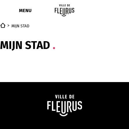
Ga
naar
MENU
de
inhoud
MIJN STAD
MIJN STAD