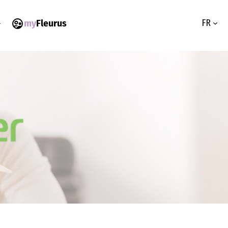
FR
my
Fleurus