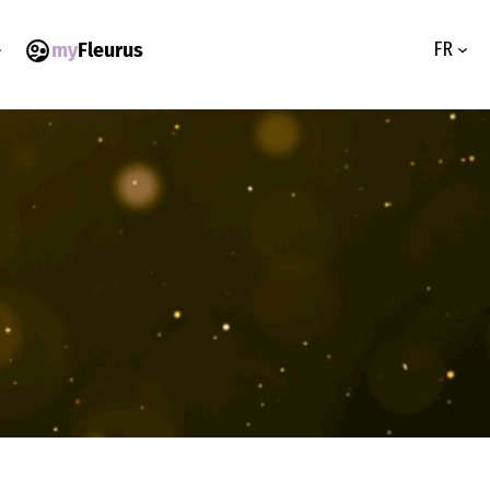
FR
my
Fleurus