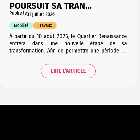
POURSUIT SA TRAN...
Publié le
31 juillet 2026
Mobilité
Travaux
À partir du 10 août 2026, le Quartier Renaissance
entrera dans une nouvelle étape de sa
transformation. Afin de permettre une période de
travaux condensée et d’engendrer le moins
d’embarras possible pour les riverains, cette étape
LIRE L’ARTICLE
sera répartie en plusieurs courtes phases
successives. Les trois phases se suivant
successivement, la mobilité dans le quartier sera…