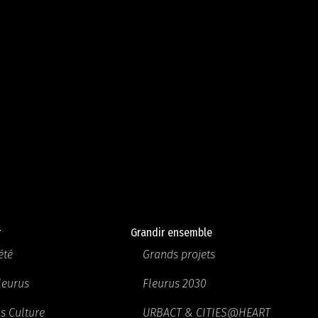
r
Grandir ensemble
été
Grands projets
Fleurus
Fleurus 2030
s Culture
URBACT & CITIES@HEART