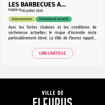
LES BARBECUES A...
Publié le
30 juillet 2026
Environnement
Prévention & Sécurité
Avec les fortes chaleurs et les conditions de
sécheresse actuelles, le risque d’incendie reste
particulièrement élevé. La Ville de Fleurus rappelle
dès lors les règles en vigueur et appelle chacun à la
plus grande vigilance, notamment dans les espaces
LIRE L’ARTICLE
naturels et boisés. Documents utiles Des barbecues
ont encore récemment été observés, notamment à
la Forêt…