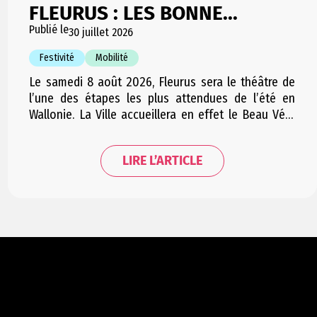
FLEURUS : LES BONNE...
Publié le
30 juillet 2026
Festivité
Mobilité
Le samedi 8 août 2026, Fleurus sera le théâtre de
l’une des étapes les plus attendues de l’été en
Wallonie. La Ville accueillera en effet le Beau Vélo
de RAVeL, l’événement emblématique de la RTBF qui
rassemble chaque année plusieurs milliers de
LIRE L’ARTICLE
cyclistes et de visiteurs autour d’une journée
placée sous le signe de la…