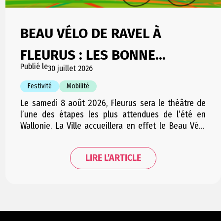
BEAU VÉLO DE RAVEL À
FLEURUS : LES BONNE...
Publié le
30 juillet 2026
Festivité
Mobilité
Le samedi 8 août 2026, Fleurus sera le théâtre de
l’une des étapes les plus attendues de l’été en
Wallonie. La Ville accueillera en effet le Beau Vélo
de RAVeL, l’événement emblématique de la RTBF qui
rassemble chaque année plusieurs milliers de
LIRE L’ARTICLE
cyclistes et de visiteurs autour d’une journée
placée sous le signe de la…