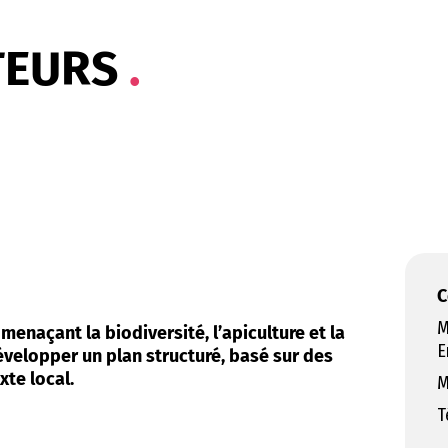
TEURS
C
M
menaçant la biodiversité, l’apiculture et la
E
développer un plan structuré, basé sur des
te local.
M
T