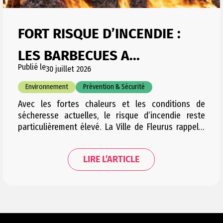
FORT RISQUE D’INCENDIE :
LES BARBECUES A...
Publié le
30 juillet 2026
Environnement
Prévention & Sécurité
Avec les fortes chaleurs et les conditions de
sécheresse actuelles, le risque d’incendie reste
particulièrement élevé. La Ville de Fleurus rappelle
dès lors les règles en vigueur et appelle chacun à la
plus grande vigilance, notamment dans les espaces
LIRE L’ARTICLE
naturels et boisés. Documents utiles Des barbecues
ont encore récemment été observés, notamment à
la Forêt…