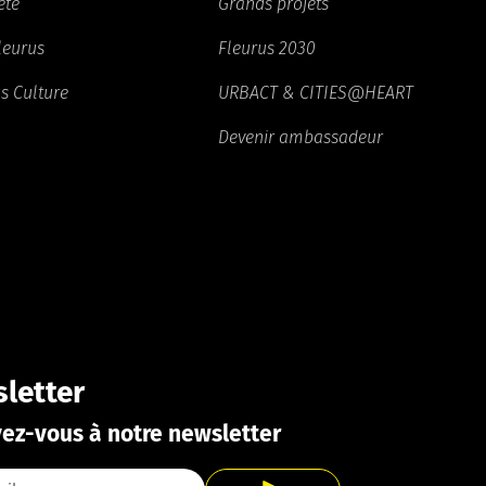
été
Grands projets
Fleurus
Fleurus 2030
s Culture
URBACT & CITIES@HEART
Devenir ambassadeur
letter
vez-vous à notre newsletter