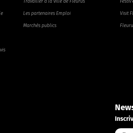
Travailler à la ville de Fleurus
Festiv’
le
Les partenaires Emploi
Visit 
Marchés publics
Fleuru
vis
News
Inscri