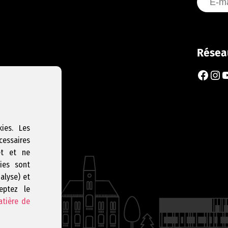
Résea
Faceb
Ins
Y
ies. Les
cessaires
et et ne
ies sont
nalyse) et
eptez le
atière de