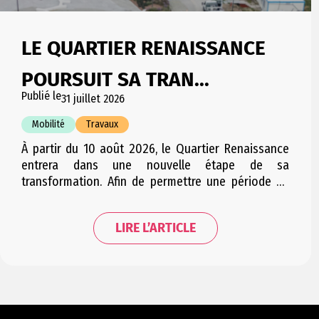
LE QUARTIER RENAISSANCE
POURSUIT SA TRAN...
Publié le
31 juillet 2026
Mobilité
Travaux
À partir du 10 août 2026, le Quartier Renaissance
entrera dans une nouvelle étape de sa
transformation. Afin de permettre une période de
travaux condensée et d’engendrer le moins
d’embarras possible pour les riverains, cette étape
LIRE L’ARTICLE
sera répartie en plusieurs courtes phases
successives. Les trois phases se suivant
successivement, la mobilité dans le quartier sera…