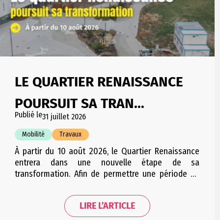
LE QUARTIER RENAISSANCE
POURSUIT SA TRAN...
Publié le
31 juillet 2026
Mobilité
Travaux
À partir du 10 août 2026, le Quartier Renaissance
entrera dans une nouvelle étape de sa
transformation. Afin de permettre une période de
travaux condensée et d’engendrer le moins
d’embarras possible pour les riverains, cette étape
LIRE L’ARTICLE
sera répartie en plusieurs courtes phases
successives. Les trois phases se suivant