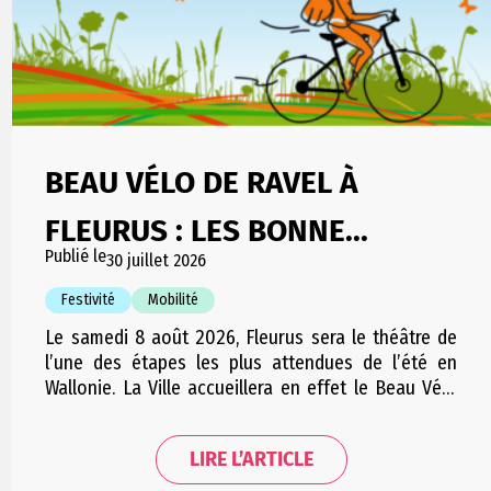
BEAU VÉLO DE RAVEL À
FLEURUS : LES BONNE...
Publié le
30 juillet 2026
Festivité
Mobilité
Le samedi 8 août 2026, Fleurus sera le théâtre de
l’une des étapes les plus attendues de l’été en
Wallonie. La Ville accueillera en effet le Beau Vélo
de RAVeL, l’événement emblématique de la RTBF qui
rassemble chaque année plusieurs milliers de
LIRE L’ARTICLE
cyclistes et de visiteurs autour d’une journée
placée sous le signe de la…