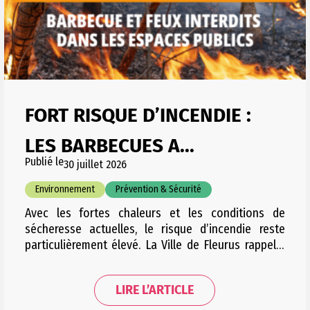
FORT RISQUE D’INCENDIE :
LES BARBECUES A...
Publié le
30 juillet 2026
Environnement
Prévention & Sécurité
Avec les fortes chaleurs et les conditions de
sécheresse actuelles, le risque d’incendie reste
particulièrement élevé. La Ville de Fleurus rappelle
dès lors les règles en vigueur et appelle chacun à la
plus grande vigilance, notamment dans les espaces
LIRE L’ARTICLE
naturels et boisés. Documents utiles Des barbecues
ont encore récemment été observés, notamment à