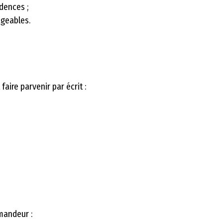
idences ;
ageables.
faire parvenir par écrit :
mandeur :