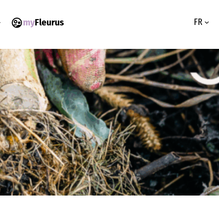
FR
my
Fleurus