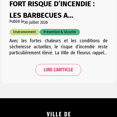
FORT RISQUE D’INCENDIE :
LES BARBECUES A...
Publié le
30 juillet 2026
Environnement
Prévention & Sécurité
Avec les fortes chaleurs et les conditions de
sécheresse actuelles, le risque d’incendie reste
particulièrement élevé. La Ville de Fleurus rappelle
dès lors les règles en vigueur et appelle chacun à la
plus grande vigilance, notamment dans les espaces
LIRE L’ARTICLE
naturels et boisés. Documents utiles Des barbecues
ont encore récemment été observés, notamment à
la Forêt…