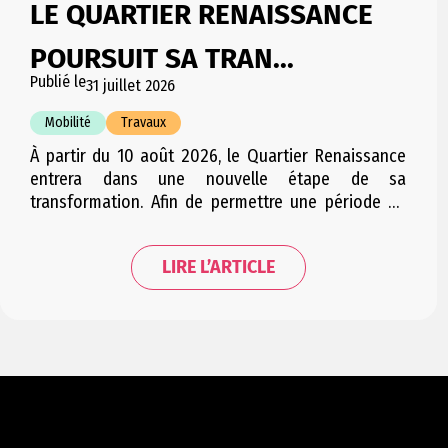
LE QUARTIER RENAISSANCE
POURSUIT SA TRAN...
Publié le
31 juillet 2026
Mobilité
Travaux
À partir du 10 août 2026, le Quartier Renaissance
entrera dans une nouvelle étape de sa
transformation. Afin de permettre une période de
travaux condensée et d’engendrer le moins
d’embarras possible pour les riverains, cette étape
LIRE L’ARTICLE
sera répartie en plusieurs courtes phases
successives. Les trois phases se suivant
successivement, la mobilité dans le quartier sera…