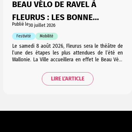
BEAU VÉLO DE RAVEL À
FLEURUS : LES BONNE...
Publié le
30 juillet 2026
Festivité
Mobilité
Le samedi 8 août 2026, Fleurus sera le théâtre de
l’une des étapes les plus attendues de l’été en
Wallonie. La Ville accueillera en effet le Beau Vélo
de RAVeL, l’événement emblématique de la RTBF qui
rassemble chaque année plusieurs milliers de
LIRE L’ARTICLE
cyclistes et de visiteurs autour d’une journée
placée sous le signe de la…