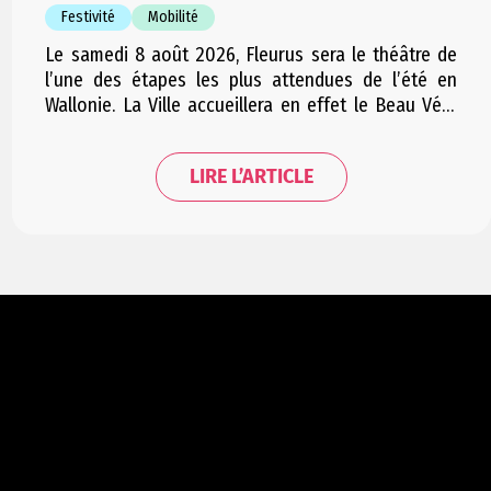
Festivité
Mobilité
Le samedi 8 août 2026, Fleurus sera le théâtre de
l’une des étapes les plus attendues de l’été en
Wallonie. La Ville accueillera en effet le Beau Vélo
de RAVeL, l’événement emblématique de la RTBF qui
rassemble chaque année plusieurs milliers de
LIRE L’ARTICLE
cyclistes et de visiteurs autour d’une journée
placée sous le signe de la…