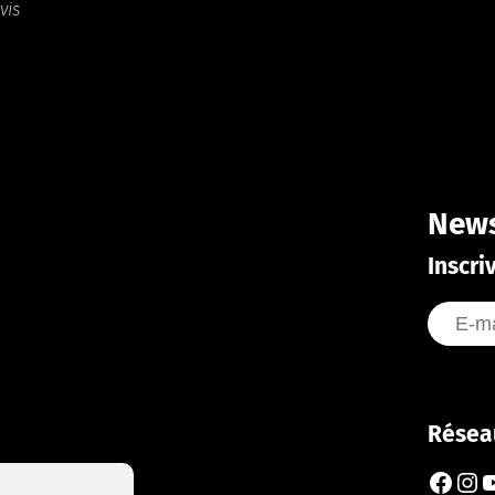
vis
News
Inscri
Résea
Faceb
Ins
Y