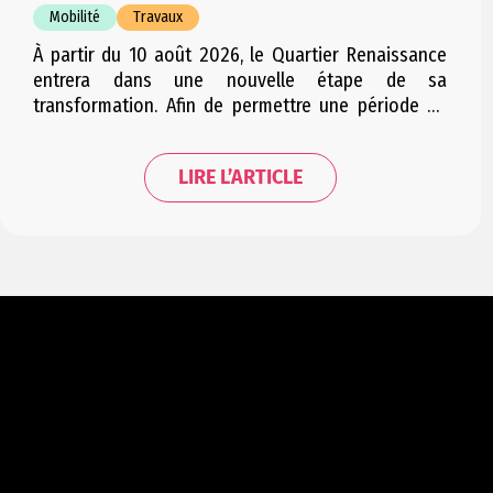
Mobilité
Travaux
À partir du 10 août 2026, le Quartier Renaissance
entrera dans une nouvelle étape de sa
transformation. Afin de permettre une période de
travaux condensée et d’engendrer le moins
d’embarras possible pour les riverains, cette étape
LIRE L’ARTICLE
sera répartie en plusieurs courtes phases
successives. Les trois phases se suivant
successivement, la mobilité dans le quartier sera…