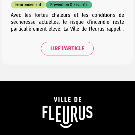
Environnement
Prévention & Sécurité
Avec les fortes chaleurs et les conditions de
sécheresse actuelles, le risque d’incendie reste
particulièrement élevé. La Ville de Fleurus rappelle
dès lors les règles en vigueur et appelle chacun à la
plus grande vigilance, notamment dans les espaces
LIRE L’ARTICLE
naturels et boisés. Documents utiles Des barbecues
ont encore récemment été observés, notamment à
la Forêt…