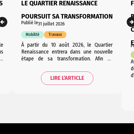
S
LE QUARTIER RENAISSANCE
F
POURSUIT SA TRANSFORMATION
Publié le
31 juillet 2026
Mobilité
Travaux
le
À partir du 10 août 2026, le Quartier
P
us
Renaissance entrera dans une nouvelle
le
étape de sa transformation. Afin de
A
de
permettre une période de travaux
d
la
condensée et d’engendrer le moins
d
LIRE L’ARTICLE
ée
d’embarras possible pour les riverains,
V
de
cette étape sera répartie en plusieurs
e
ée
courtes phases successives. Les trois
g
phases se suivant successivement, la
e
mobilité dans le quartier sera…
u
r
F