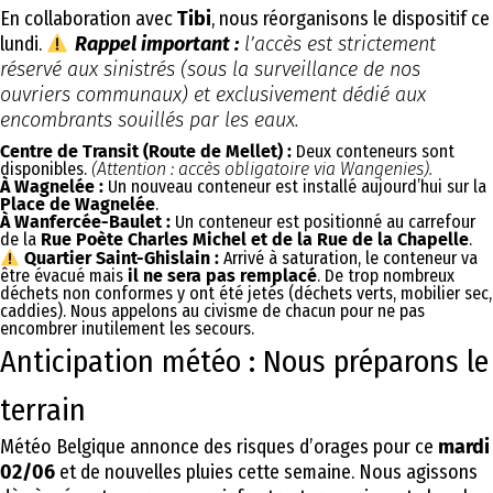
En collaboration avec
Tibi
, nous réorganisons le dispositif ce
lundi.
Rappel important :
l’accès est strictement
réservé aux sinistrés (sous la surveillance de nos
ouvriers communaux) et exclusivement dédié aux
encombrants souillés par les eaux.
Centre de Transit (Route de Mellet) :
Deux conteneurs sont
disponibles.
(Attention : accès obligatoire via Wangenies).
À Wagnelée :
Un nouveau conteneur est installé aujourd’hui sur la
Place de Wagnelée
.
À Wanfercée-Baulet :
Un conteneur est positionné au carrefour
de la
Rue Poète Charles Michel et de la Rue de la Chapelle
.
Quartier Saint-Ghislain :
Arrivé à saturation, le conteneur va
être évacué mais
il ne sera pas remplacé
. De trop nombreux
déchets non conformes y ont été jetés (déchets verts, mobilier sec,
caddies). Nous appelons au civisme de chacun pour ne pas
encombrer inutilement les secours.
Anticipation météo : Nous préparons le
terrain
Météo Belgique annonce des risques d’orages pour ce
mardi
02/06
et de nouvelles pluies cette semaine. Nous agissons