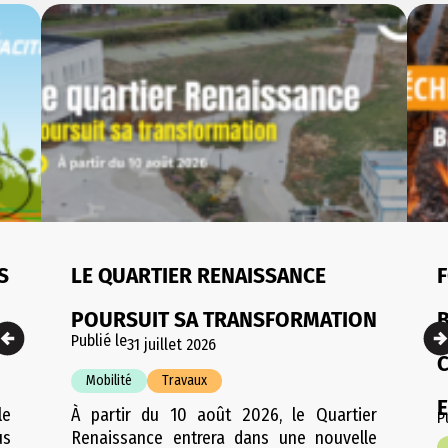
S
LE QUARTIER RENAISSANCE
F
POURSUIT SA TRANSFORMATION
Publié le
31 juillet 2026
Mobilité
Travaux
le
À partir du 10 août 2026, le Quartier
P
us
Renaissance entrera dans une nouvelle