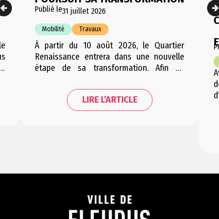
Publié le
31 juillet 2026
Mobilité
Travaux
le
À partir du 10 août 2026, le Quartier
P
us
Renaissance entrera dans une nouvelle
le
étape de sa transformation. Afin de
A
de
permettre une période de travaux
d
la
condensée et d’engendrer le moins
d
LIRE L’ARTICLE
ée
d’embarras possible pour les riverains,
V
de
cette étape sera répartie en plusieurs
e
ée
courtes phases successives. Les trois
g
phases se suivant successivement, la
e
mobilité dans le quartier sera…
u
r
F