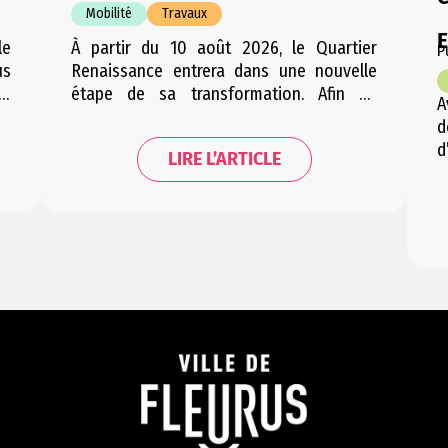
Mobilité
Travaux
le
À partir du 10 août 2026, le Quartier
P
us
Renaissance entrera dans une nouvelle
le
étape de sa transformation. Afin de
A
de
permettre une période de travaux
d
la
condensée et d’engendrer le moins
d
LIRE L’ARTICLE
ée
d’embarras possible pour les riverains,
V
de
cette étape sera répartie en plusieurs
e
ée
courtes phases successives. Les trois
g
phases se suivant successivement, la
e
mobilité dans le quartier sera…
u
r
F