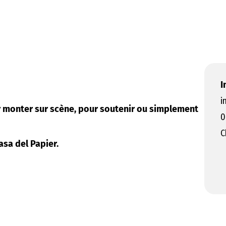
I
i
r monter sur scène, pour soutenir ou simplement
0
C
Casa del Papier.