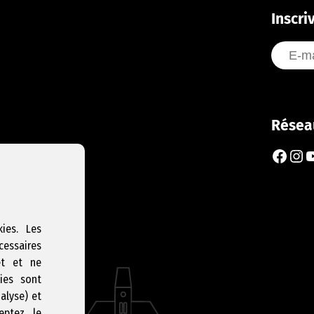
Inscri
Résea
Faceb
Ins
Y
ies. Les
cessaires
et et ne
ies sont
nalyse) et
eptez le