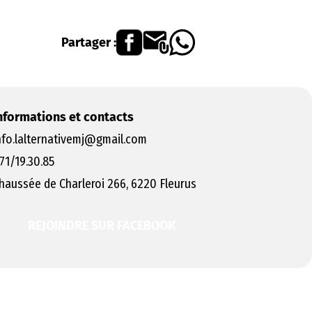
Partager :
nformations et contacts
nfo.lalternativemj@gmail.com
71/19.30.85
haussée de Charleroi 266, 6220 Fleurus
REJOINDRE SUR FACEBOOK