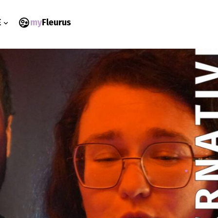
my
Fleurus
E