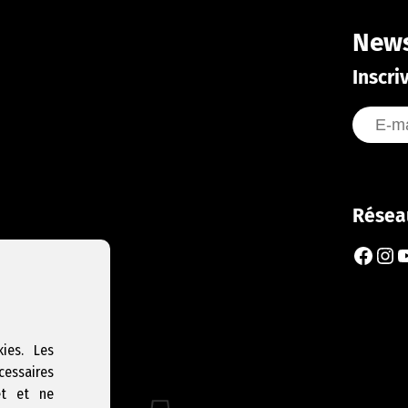
News
Inscri
Résea
Faceb
Ins
Y
ies. Les
cessaires
et et ne