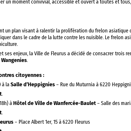
 créer un moment convivial, accessible et ouvert à toutes et to
ant un plan visant à ralentir la prolifération du frelon asiatiq
uer dans le cadre de la lutte contre les nuisible. Le frelon a
iculture.
 ses enjeux, la Ville de Fleurus a décidé de consacrer trois re
t
Wangenies
.
ontres citoyennes :
) à la
Salle d’Heppignies
– Rue du Muturnia à 6220 Heppigni
t
.
(18h) à
Hôtel de Ville de Wanfercée-Baulet
– Salle des mari
t
.
leurus
– Place Albert 1er, 15 à 6220 Fleurus