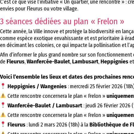
C’est ce que vise l’initiative « Un quartier, une rencontre » :
envies pour Fleurus ou votre village.
3 séances dédiées au plan « Frelon »
Cette année, la Ville innove et protège la biodiversité en lanç
comme espèce exotique envahissante et est prioritaire à éradiq
en
décimant les colonies, ce qui impacte la pollinisation et l’ap
Afin d’informer le plus grand nombre sur son fonctionnement et
de
Fleurus
,
Wanfercée-Baulet
,
Lambusart
,
Heppignies
e
Voici l’ensemble les lieux et dates des prochaines renc
Heppignies / Wangenies
: mercredi 25 février 2026 (18h
Cette rencontre concernera le plan « Frelon »
uniquemen
Wanfercée-Baulet / Lambusart
: jeudi 26 février 2026 
Cette rencontre concernera le plan « Frelon »
uniquemen
Fleurus
: lundi 2 mars 2026 (18h) à la
Bibliothèque de F