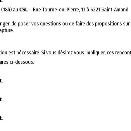
t
.
 (18h) au
CSL
– Rue Tourne-en-Pierre, 13 à 6221 Saint-Amand
nger, de poser vos questions ou de faire des propositions sur 
apture.
ion est nécessaire. Si vous désirez vous impliquer, ces rencont
ires ci-dessous.
t
.
t
.
t
.