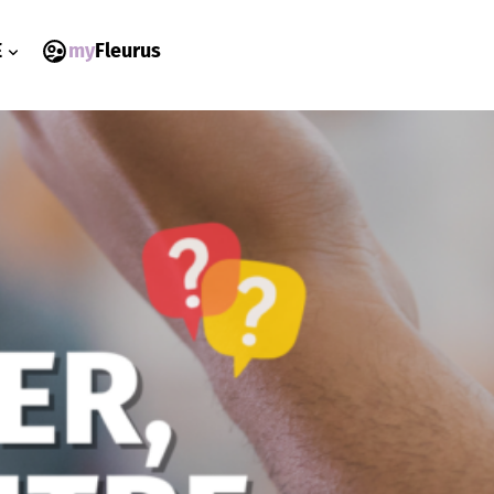
my
Fleurus
E