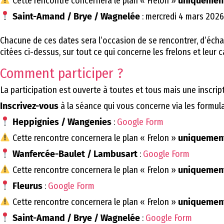
Cette rencontre concernera le plan « Frelon »
uniquemen
Saint-Amand / Brye / Wagnelée
: mercredi 4 mars 2026
Chacune de ces dates sera l’occasion de se rencontrer, d’écha
citées ci-dessus, sur tout ce qui concerne les frelons et leur c
Comment participer ?
La participation est ouverte à toutes et tous mais une inscript
Inscrivez-vous
à la séance qui vous concerne via les formula
Heppignies / Wangenies
:
Google Form
Cette rencontre concernera le plan « Frelon »
uniquemen
Wanfercée-Baulet / Lambusart
:
Google Form
Cette rencontre concernera le plan « Frelon »
uniquemen
Fleurus
:
Google Form
Cette rencontre concernera le plan « Frelon »
uniquemen
Saint-Amand / Brye / Wagnelée
:
Google Form