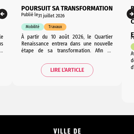
POURSUIT SA TRANSFORMATION
Publié le
31 juillet 2026
Mobilité
Travaux
le
À partir du 10 août 2026, le Quartier
P
us
Renaissance entrera dans une nouvelle
le
étape de sa transformation. Afin de
A
de
permettre une période de travaux
d
la
condensée et d’engendrer le moins
d
LIRE L’ARTICLE
ée
d’embarras possible pour les riverains,
V
de
cette étape sera répartie en plusieurs
e
ée
courtes phases successives. Les trois
g
phases se suivant successivement, la
e
mobilité dans le quartier sera…
u
r
F