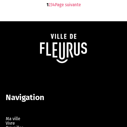
durée estimée du chantier est…
1
2
3
4
Page suivante
Navigation
Ma ville
Vivre