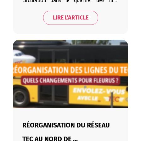
circulation dans le quartier des rues
Queue Delmez et des Charrons, à
Wanfercée-Baulet. Cette phase
LIRE L’ARTICLE
d’expérimentation se déroulera jusqu’au
15 janvier 2027. L’objectif de ce test est
d’évaluer l’impact de nouvelles mesures
de circulation sur la mobilité, la sécurité…
RÉORGANISATION DU RÉSEAU
TEC AU NORD DE ...