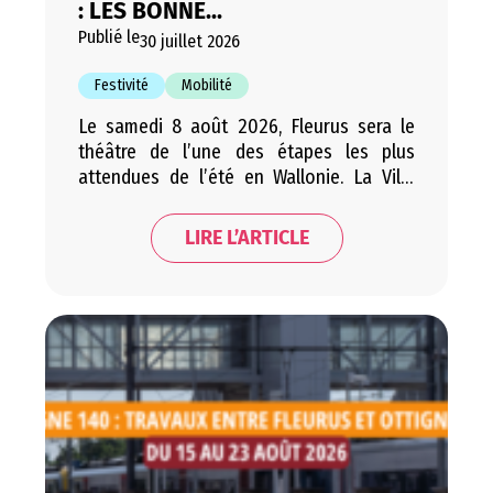
: LES BONNE...
Publié le
30 juillet 2026
Festivité
Mobilité
Le samedi 8 août 2026, Fleurus sera le
théâtre de l’une des étapes les plus
attendues de l’été en Wallonie. La Ville
accueillera en effet le Beau Vélo de
RAVeL, l’événement emblématique de la
LIRE L’ARTICLE
RTBF qui rassemble chaque année
plusieurs milliers de cyclistes et de
visiteurs autour d’une journée placée
sous le signe de la…