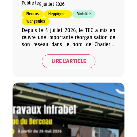
Publié le
9 juillet 2026
Fleurus
Heppignies
Mobilité
Wangenies
Depuis le 4 juillet 2026, le TEC a mis en
œuvre une importante réorganisation de
son réseau dans le nord de Charleroi.
L’objectif affiché est d’améliorer les
liaisons vers les principaux pôles d’emploi
LIRE L’ARTICLE
de la région, notamment Brussels South
Charleroi Airport, l’Aéropole et le BioPark,
tout en renforçant les correspondances
avec le réseau ferroviaire. Pour…