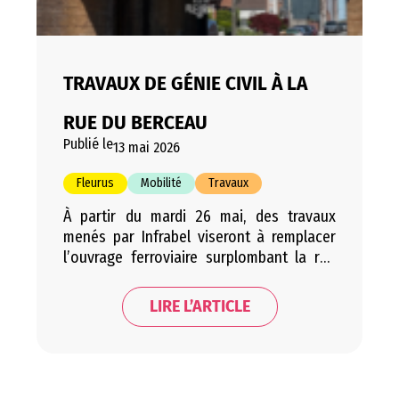
TRAVAUX DE GÉNIE CIVIL À LA
RUE DU BERCEAU
Publié le
13 mai 2026
Fleurus
Mobilité
Travaux
À partir du mardi 26 mai, des travaux
menés par Infrabel viseront à remplacer
l’ouvrage ferroviaire surplombant la rue
du Berceau afin d’assurer la sécurité et la
modernisation des infrastructures
LIRE L’ARTICLE
ferroviaires. Ce chantier d’envergure
entraînera plusieurs adaptations de
circulation dans le quartier Renaissance
pendant toute la durée des travaux. La