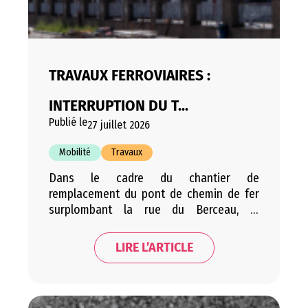
TRAVAUX FERROVIAIRES :
INTERRUPTION DU T...
Publié le
27 juillet 2026
Mobilité
Travaux
Dans le cadre du chantier de
remplacement du pont de chemin de fer
surplombant la rue du Berceau, le
gestionnaire de l’infrastructure ferroviaire
Infrabel mènera des travaux de
LIRE L’ARTICLE
renouvellement de l’infrastructure du
samedi 15 au dimanche 23 août 2026
inclus. Liens utiles belgiantrain.be Bus de
remplacement Aucun train entre Ottignies