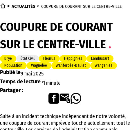
ACTUALITÉS
COUPURE DE COURANT SUR LE CENTRE-VILLE
COUPURE DE COURANT
SUR LE CENTRE-VILLE
Brye
État Civil
Fleurus
Heppignies
Lambusart
Population
Wagnelée
Wanfercée-Baulet
Wangenies
Publié le
9 mai 2025
Temps de lecture :
1 minute
Partager :
Suite à un incident technique indépendant de notre volonté,
une coupure de courant imprévue touche actuellement tout le
centre-ville. Les services de l’administration communale