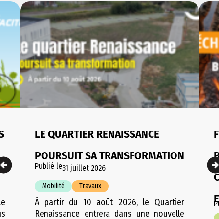
S
LE QUARTIER RENAISSANCE
F
POURSUIT SA TRANSFORMATION
Publié le
31 juillet 2026
Mobilité
Travaux
le
À partir du 10 août 2026, le Quartier
P
us
Renaissance entrera dans une nouvelle