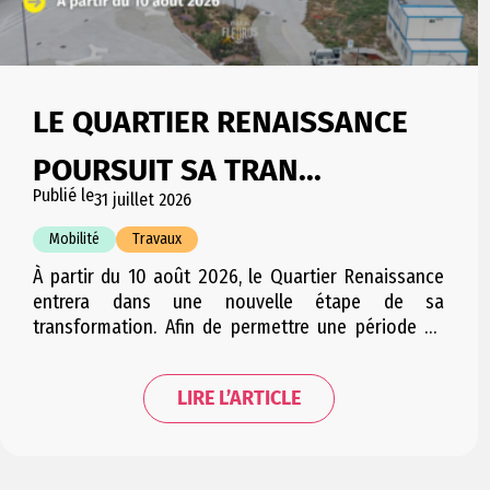
LE QUARTIER RENAISSANCE
POURSUIT SA TRAN...
Publié le
31 juillet 2026
Mobilité
Travaux
À partir du 10 août 2026, le Quartier Renaissance
entrera dans une nouvelle étape de sa
transformation. Afin de permettre une période de
travaux condensée et d’engendrer le moins
d’embarras possible pour les riverains, cette étape
LIRE L’ARTICLE
sera répartie en plusieurs courtes phases
successives. Les trois phases se suivant
successivement, la mobilité dans le quartier sera…