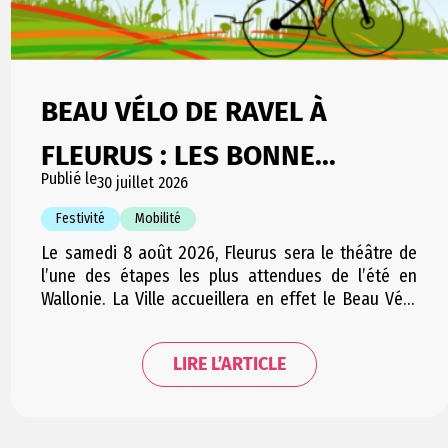
BEAU VÉLO DE RAVEL À
FLEURUS : LES BONNE...
Publié le
30 juillet 2026
Festivité
Mobilité
Le samedi 8 août 2026, Fleurus sera le théâtre de
l’une des étapes les plus attendues de l’été en
Wallonie. La Ville accueillera en effet le Beau Vélo
de RAVeL, l’événement emblématique de la RTBF qui
rassemble chaque année plusieurs milliers de
LIRE L’ARTICLE
cyclistes et de visiteurs autour d’une journée
placée sous le signe de la…