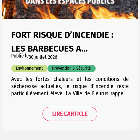
FORT RISQUE D’INCENDIE :
LES BARBECUES A...
Publié le
30 juillet 2026
Environnement
Prévention & Sécurité
Avec les fortes chaleurs et les conditions de
sécheresse actuelles, le risque d’incendie reste
particulièrement élevé. La Ville de Fleurus rappelle
dès lors les règles en vigueur et appelle chacun à la
plus grande vigilance, notamment dans les espaces
LIRE L’ARTICLE
naturels et boisés. Documents utiles Des barbecues
ont encore récemment été observés, notamment à
la Forêt…