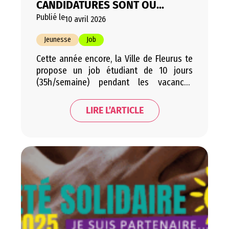
CANDIDATURES SONT OU...
Publié le
10 avril 2026
Jeunesse
Job
Cette année encore, la Ville de Fleurus te
propose un job étudiant de 10 jours
(35h/semaine) pendant les vacances
d’été. L’occasion de contribuer à la vie
collective tout en gagnant ton argent de
LIRE L’ARTICLE
poche ! Dépose ta candidature jusqu’au
1er mai 2026 ! Liens utiles Student@Work
ESOL26 – Fiche signalétique ESOL26 –
Fiche médicale Été…