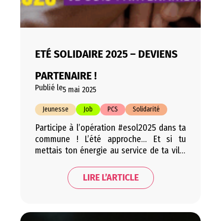
ETÉ SOLIDAIRE 2025 – DEVIENS
PARTENAIRE !
Publié le
5 mai 2025
Jeunesse
Job
PCS
Solidarité
Participe à l’opération #esol2025 dans ta
commune ! L’été approche… Et si tu
mettais ton énergie au service de ta ville
tout en gagnant de l’expérience ? Rejoins
Été Solidaire, une initiative citoyenne,
LIRE L’ARTICLE
utile et formatrice ! Profil recherché Alors,
rejoins-nous ! ESOL c’est … Les missions
proposées : En pratique, c’est 70 heures
sous…