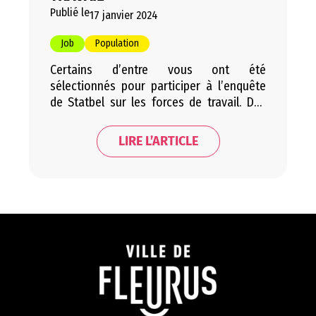
Publié le
17 janvier 2024
Job
Population
Certains d’entre vous ont été
sélectionnés pour participer à l’enquête
de Statbel sur les forces de travail. Des
enquêteurs de l’office belge de
statistique viendront vous interroger
LIRE L’ARTICLE
durant l’année. Vous avez reçu un courrier
? Chaque ménage sélectionné a reçu, ou
recevra, une lettre de l’organisme
gouvernemental l’informant sur l’enquête
à venir. Dans ce courrier,…