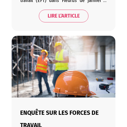
travail (EFT) dans Fleurus de janvier à
décembre 2025. Cette enquête a pour
objectif de recueillir des données
LIRE L’ARTICLE
essentielles sur le marché du travail en
Belgique et de permettre des
comparaisons avec d’autres pays
européens. Les informations récoltées
permettront d’élaborer des statistiques
cruciales…
ENQUÊTE SUR LES FORCES DE
TRAVAIL