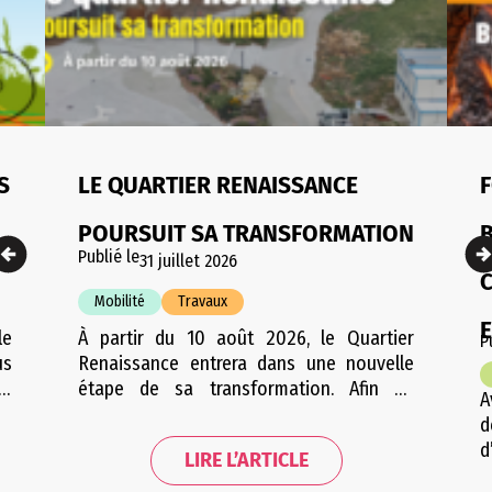
S
LE QUARTIER RENAISSANCE
F
POURSUIT SA TRANSFORMATION
Publié le
31 juillet 2026
Mobilité
Travaux
le
À partir du 10 août 2026, le Quartier
P
us
Renaissance entrera dans une nouvelle
le
étape de sa transformation. Afin de
A
de
permettre une période de travaux
d
la
condensée et d’engendrer le moins
d
LIRE L’ARTICLE
ée
d’embarras possible pour les riverains,
V
de
cette étape sera répartie en plusieurs