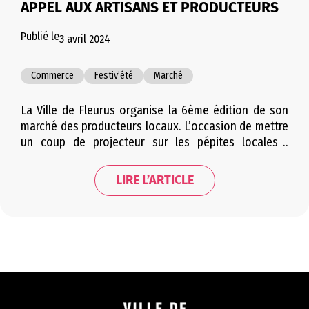
APPEL AUX ARTISANS ET PRODUCTEURS
Publié le
3 avril 2024
Commerce
Festiv’été
Marché
La Ville de Fleurus organise la 6ème édition de son
marché des producteurs locaux. L’occasion de mettre
un coup de projecteur sur les pépites locales !
Soucieuse de sensibiliser les citoyens à une
alimentation plus saine et durable, la Ville de Fleurus
LIRE L’ARTICLE
lance un appel aux producteurs et artisans de notre
région afin de promouvoir…