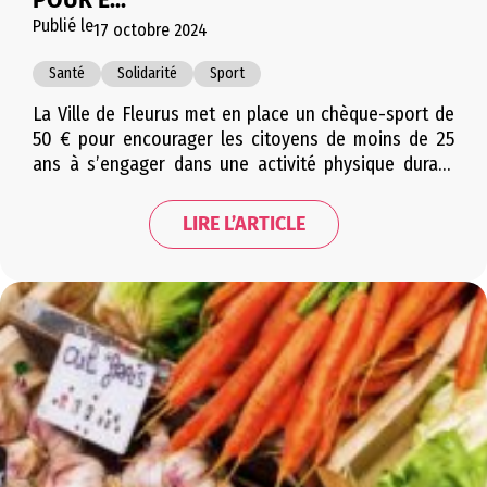
POUR E...
Publié le
17 octobre 2024
Santé
Solidarité
Sport
La Ville de Fleurus met en place un chèque-sport de
50 € pour encourager les citoyens de moins de 25
ans à s’engager dans une activité physique durant
l’année sportive 2024-2025. Cette prime est
déductible des frais d’inscription à un club ou une
LIRE L’ARTICLE
association, et s’applique à tout type de sport, y
compris la danse…