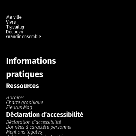
Heppignies (1)
Lambusart (0)
Marchés (0)
Mobilité (0)
Ma ville
Saint-Amand (0)
Vivre
Shop in Fleurus (0)
Travailler
Sport (0)
Découvrir
Wagnelée (1)
Grandir ensemble
Wanfercée-Baulet (0)
Wangenies (0)
Informations
pratiques
Ressources
Horaires
Charte graphique
Fleurus Mag
Déclaration d’accessibilité
Déclaration d’accessibilité
Données à caractère personnel
Mentions légales