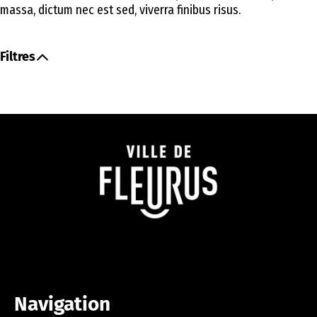
massa, dictum nec est sed, viverra finibus risus.
Filtres
Tout afficher
Académie (0)
Affaires patriotique (0)
Affaires patriotiques (0)
Bibliothèque (2)
Bien-être animal (0)
Brye (0)
Caritatif (0)
Carnaval (0)
Ciné-débat (0)
Citoyenneté (0)
Commerces (0)
Concert (0)
Conférence (0)
CREO (0)
Entreprises (0)
Festiv’été (5)
Festivités (0)
Fleurus (1)
Navigation
Fleurus Culture (0)