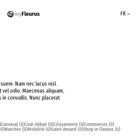
FR
my
Fleurus
osuere. Nam nec lacus nisl.
t vel odio. Maecenas aliquam,
s in convallis. Nunc placerat
)
Carnaval (0)
Ciné-débat (0)
Citoyenneté (0)
Commerces (0)
0)
Marchés (0)
Mobilité (0)
Saint-Amand (0)
Shop in Fleurus (0)