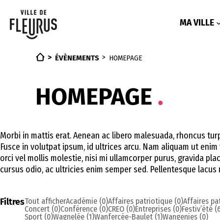
Aller
au
contenu
MA VILLE
ÉVÈNEMENTS
HOMEPAGE
HOMEPAGE
Morbi in mattis erat. Aenean ac libero malesuada, rhoncus turpi
Fusce in volutpat ipsum, id ultrices arcu. Nam aliquam ut eni
orci vel mollis molestie, nisi mi ullamcorper purus, gravida plac
cursus odio, ac ultricies enim semper sed. Pellentesque lacus m
Filtres
Tout afficher
Académie (0)
Affaires patriotique (0)
Affaires pa
Concert (0)
Conférence (0)
CREO (0)
Entreprises (0)
Festiv’été (
Sport (0)
Wagnelée (1)
Wanfercée-Baulet (1)
Wangenies (0)