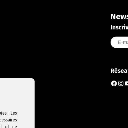
News
Inscri
Résea
Faceb
Ins
Y
ies. Les
cessaires
et et ne