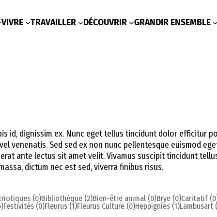
VIVRE
TRAVAILLER
DÉCOUVRIR
GRANDIR ENSEMBLE
s id, dignissim ex. Nunc eget tellus tincidunt dolor efficitur p
m vel venenatis. Sed sed ex non nunc pellentesque euismod ege
erat ante lectus sit amet velit. Vivamus suscipit tincidunt tellu
assa, dictum nec est sed, viverra finibus risus.
triotiques (0)
Bibliothèque (2)
Bien-être animal (0)
Brye (0)
Caritatif (0
6)
Festivités (0)
Fleurus (1)
Fleurus Culture (0)
Heppignies (1)
Lambusart (